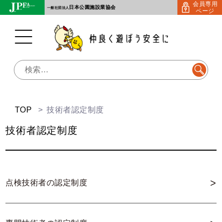
会員専用
Skip
日本公園施設業協会
一般社団法人
ページ
to
content
検
索:
TOP
技術者認定制度
技術者認定制度
>
点検技術者の認定制度