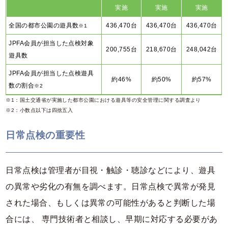
実施
実施
実施
全国の都市公園の遊具数
436,470台
436,470台
436,470台
※1
JPFA会員が担当した点検対象
200,755台
218,670台
248,042台
遊具数
JPFA会員が担当した点検遊具
約46%
約50%
約57%
数の割合
※2
※1：国土交通省が実施した都市公園における遊具等の安全管理に関する調査より
※2：小数点以下は四捨五入
日常点検の重要性
日常点検は管理者が目視・触診・聴診などにより、遊具
の異常や劣化の有無を調べます。日常点検で異常が発見
された場合、もしくは異常の可能性があると判断した場
合には、 専門技術者と相談し、早期に対応する必要があ