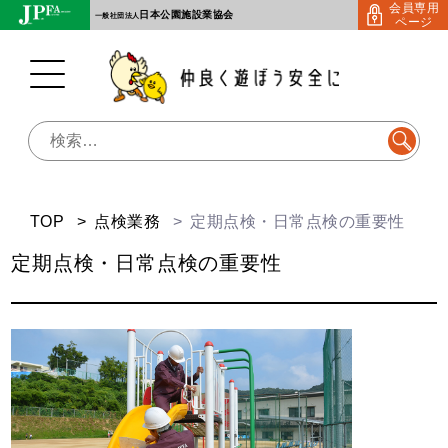
会員専用
Skip
日本公園施設業協会
一般社団法人
ページ
to
content
検
索:
TOP
点検業務
定期点検・日常点検の重要性
定期点検・日常点検の重要性