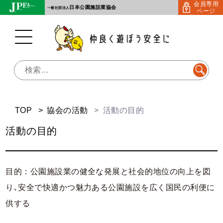
会員専用
Skip
日本公園施設業協会
一般社団法人
ページ
to
content
検
索:
TOP
協会の活動
活動の目的
活動の目的
目的：公園施設業の健全な発展と社会的地位の向上を図
り､安全で快適かつ魅力ある公園施設を広く国民の利便に
供する