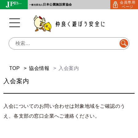
会員専用
Skip
日本公園施設業協会
一般社団法人
ページ
to
content
検
索:
TOP
協会情報
入会案内
入会案内
入会についてのお問い合わせは対象地域をご確認のう
え、各支部の窓口企業へご連絡ください。